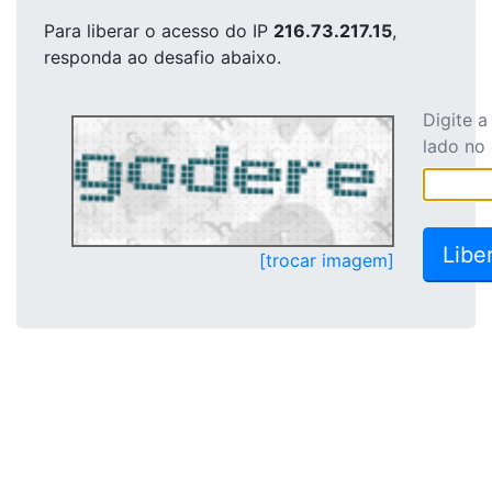
Para liberar o acesso
do IP
216.73.217.15
,
responda ao desafio abaixo.
Digite 
lado no
[trocar imagem]