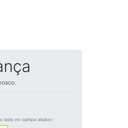
ança
nosco.
ao lado no campo abaixo