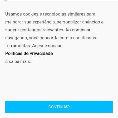
Usamos cookies e tecnologias similares para
melhorar sua experiência, personalizar anúncios e
sugerir conteúdos relevantes. Ao continuar
navegando, você concorda com o uso dessas
ferramentas. Acesse nossas
PODCAST
SetCast
outubro 16, 2014
Políticas de Privacidade
SetCast 03 – Especial dia das Crianças com
e saiba mais.
Jéssica Esteves
Copyright © No Set 2010 - 2025. Todos os direitos Reservados.
CONTINUAR
Políticas de Privacidade
Editorial
Contato