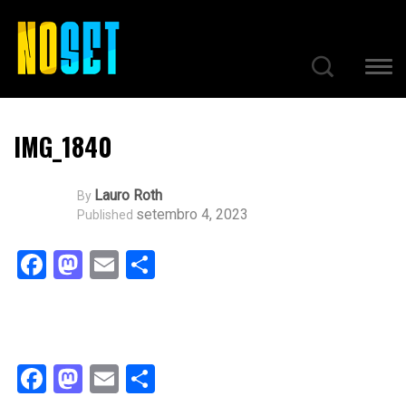
IMG_1840
Lauro Roth
By
setembro 4, 2023
Published
Facebook
Mastodon
Email
Share
Facebook
Mastodon
Email
Share