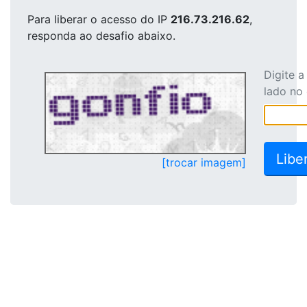
Para liberar o acesso
do IP
216.73.216.62
,
responda ao desafio abaixo.
Digite 
lado no
[trocar imagem]