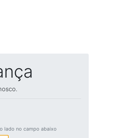
ança
nosco.
ao lado no campo abaixo