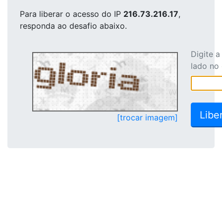
Para liberar o acesso
do IP
216.73.216.17
,
responda ao desafio abaixo.
Digite 
lado no
[trocar imagem]