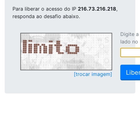
Para liberar o acesso
do IP
216.73.216.218
,
responda ao desafio abaixo.
Digite 
lado no
[trocar imagem]