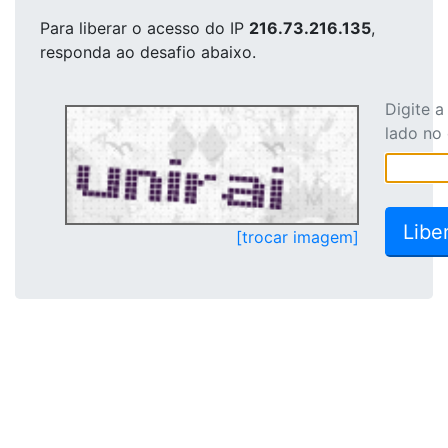
Para liberar o acesso
do IP
216.73.216.135
,
responda ao desafio abaixo.
Digite 
lado no
[trocar imagem]