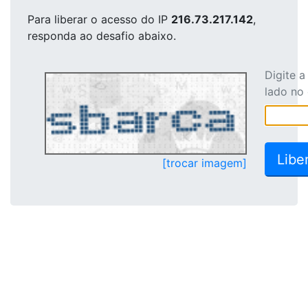
Para liberar o acesso
do IP
216.73.217.142
,
responda ao desafio abaixo.
Digite 
lado no
[trocar imagem]