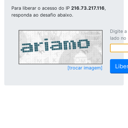
Para liberar o acesso
do IP
216.73.217.116
,
responda ao desafio abaixo.
Digite 
lado no
[trocar imagem]