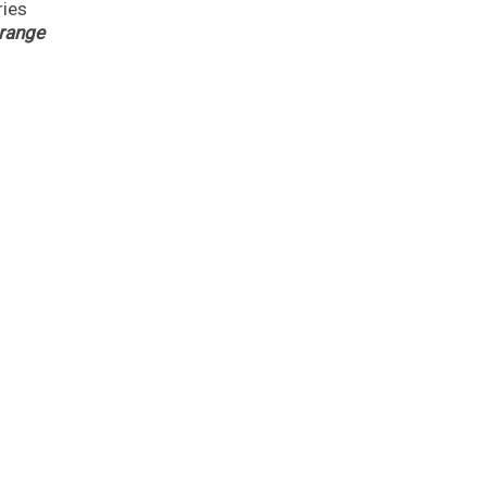
ries
range