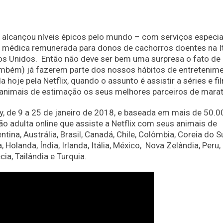
alcançou níveis épicos pelo mundo – com serviços especia
a médica remunerada para donos de cachorros doentes na It
os Unidos. Então não deve ser bem uma surpresa o fato de
mbém) já fazerem parte dos nossos hábitos de entretenime
oje pela Netflix, quando o assunto é assistir a séries e fi
s animais de estimação os seus melhores parceiros de mara
, de 9 a 25 de janeiro de 2018, e baseada em mais de 50.0
o adulta online que assiste a Netflix com seus animais de
ina, Austrália, Brasil, Canadá, Chile, Colômbia, Coreia do Su
Holanda, Índia, Irlanda, Itália, México, Nova Zelândia, Peru,
ia, Tailândia e Turquia.