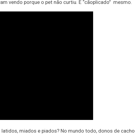
vam vendo porque o pet não curtiu. É “cãoplicado” mesmo.
m latidos, miados e piados? No mundo todo, donos de cacho