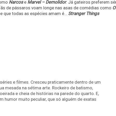
 como
Narcos
e
Marvel – Demolidor
. Já gateiros preferem sé
o fãs de pássaros voam longe nas asas de comédias como
O
ie que todas as espécies amam é…
Stranger Things
séries e filmes. Cresceu praticamente dentro de um
ua mesada na sétima arte. Rockeiro de batismo,
irada e cheia de histórias na parede do quarto. E,
m humor muito peculiar, que só alguém de exatas