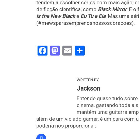
tendem a escolher séries com mais ação,
de ficção científica, como
Black Mirror
. E 
is the New Black
e
Eu Tu e Ela
. Mas uma sér
(#mewsparasemprenosnossoscoracoes).
Facebook
Mastodon
Email
Share
WRITTEN BY
Jackson
Entende quase tudo sobre 
cinema, gastando toda a s
mantém uma guitarra empoe
além de um viciado gamer, é um cara com u
poderia nos proporcionar.