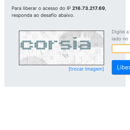
Para liberar o acesso
do IP
216.73.217.69
,
responda ao desafio abaixo.
Digite 
lado no
[trocar imagem]