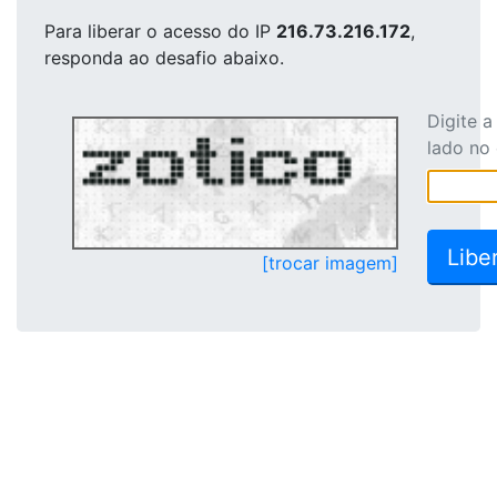
Para liberar o acesso
do IP
216.73.216.172
,
responda ao desafio abaixo.
Digite 
lado no
[trocar imagem]