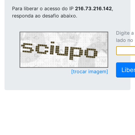
Para liberar o acesso
do IP
216.73.216.142
,
responda ao desafio abaixo.
Digite 
lado no
[trocar imagem]