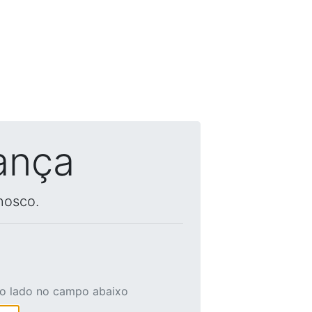
ança
nosco.
ao lado no campo abaixo