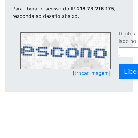
Para liberar o acesso
do IP
216.73.216.175
,
responda ao desafio abaixo.
Digite 
lado no
[trocar imagem]