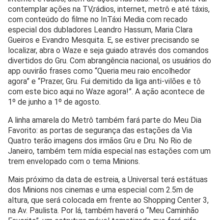
contemplar ações na TV,rádios, internet, metrô e até táxis,
com conteúdo do filme no InTáxi Media com recado
especial dos dubladores Leandro Hassum, Maria Clara
Gueiros e Evandro Mesquita. E, se estiver precisando se
localizar, abra o Waze e seja guiado através dos comandos
divertidos do Gru. Com abrangência nacional, os usuários do
app ouvirão frases como “Queria meu raio encolhedor
agora” e “Prazer, Gru. Fui demitido da liga anti-vilões e tô
com este bico aqui no Waze agora!”. A ação acontece de
1º de junho a 1º de agosto.
A linha amarela do Metrô também fará parte do Meu Dia
Favorito: as portas de segurança das estações da Via
Quatro terão imagens dos irmãos Gru e Dru. No Rio de
Janeiro, também tem mídia especial nas estações com um
trem envelopado com o tema Minions.
Mais próximo da data de estreia, a Universal terá estátuas
dos Minions nos cinemas e uma especial com 2.5m de
altura, que será colocada em frente ao Shopping Center 3,
na Av. Paulista. Por lá, também haverá o “Meu Caminhão