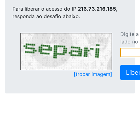
Para liberar o acesso
do IP
216.73.216.185
,
responda ao desafio abaixo.
Digite 
lado no
[trocar imagem]