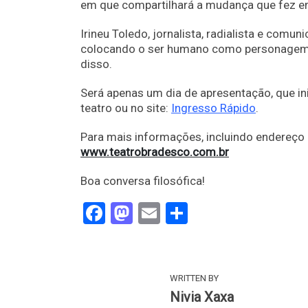
em que compartilhará a mudança que fez em
Irineu Toledo, jornalista, radialista e comun
colocando o ser humano como personagem p
disso.
Será apenas um dia de apresentação, que ini
teatro ou no site:
Ingresso Rápido
.
Para mais informações, incluindo endereço 
www.teatrobradesco.com.br
Boa conversa filosófica!
Facebook
Mastodon
Email
Share
WRITTEN BY
Nivia Xaxa