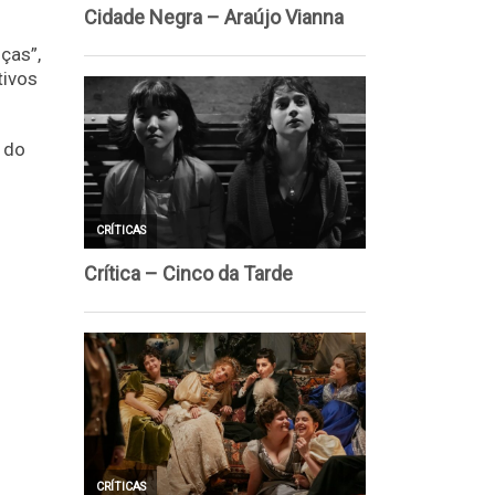
nças”,
tivos
a do