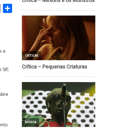
book
stodon
Email
Share
s e
 SP,
obre
ento