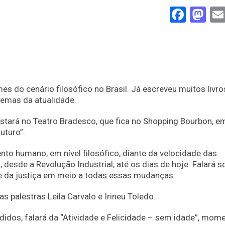
Face
Ma
s do cenário filosófico no Brasil. Já escreveu muitos livro
temas da atualidade.
 estará no Teatro Bradesco, que fica no Shopping Bourbon, em
uturo”.
o humano, em nível filosófico, diante da velocidade das
esde a Revolução Industrial, até os dias de hoje. Falará s
 e da justiça em meio a todas essas mudanças.
s palestras Leila Carvalo e Irineu Toledo.
edidos, falará da “Atividade e Felicidade – sem idade”, mom