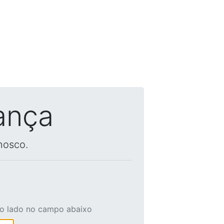
ança
nosco.
ao lado no campo abaixo