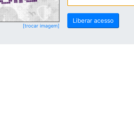
[trocar imagem]