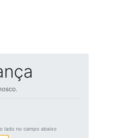
ança
nosco.
ao lado no campo abaixo