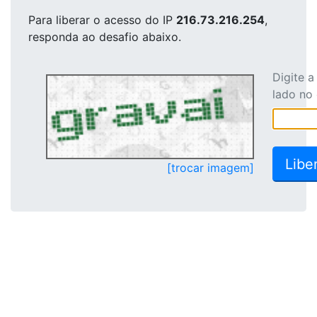
Para liberar o acesso
do IP
216.73.216.254
,
responda ao desafio abaixo.
Digite 
lado no
[trocar imagem]