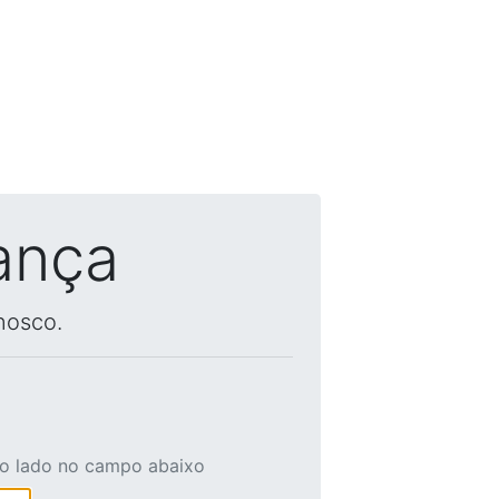
ança
nosco.
ao lado no campo abaixo