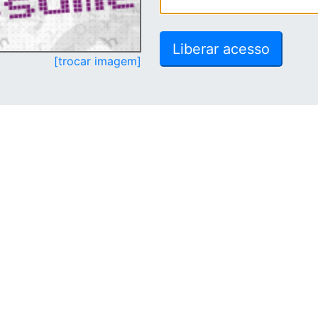
[trocar imagem]