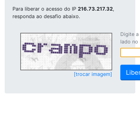
Para liberar o acesso
do IP
216.73.217.32
,
responda ao desafio abaixo.
Digite 
lado no
[trocar imagem]