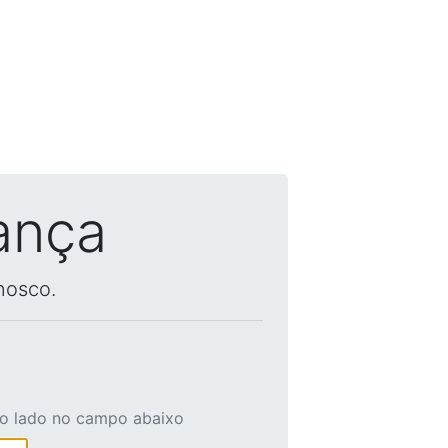
ança
nosco.
ao lado no campo abaixo