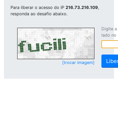
Para liberar o acesso
do IP
216.73.216.109
,
responda ao desafio abaixo.
Digite 
lado no
[trocar imagem]