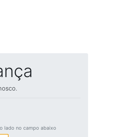
ança
nosco.
ao lado no campo abaixo