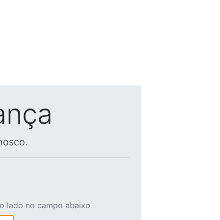
ança
nosco.
ao lado no campo abaixo