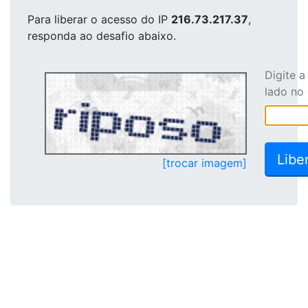
Para liberar o acesso
do IP
216.73.217.37
,
responda ao desafio abaixo.
Digite 
lado no
[trocar imagem]