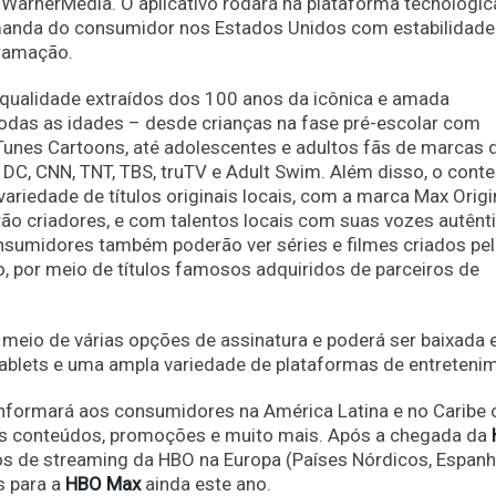
WarnerMedia. O aplicativo rodará na plataforma tecnológic
anda do consumidor nos Estados Unidos com estabilidade
gramação.
qualidade extraídos dos 100 anos da icônica e amada
das as idades – desde crianças na fase pré-escolar com
unes Cartoons, até adolescentes e adultos fãs de marcas 
DC, CNN, TNT, TBS, truTV e Adult Swim. Além disso, o cont
riedade de títulos originais locais, com a marca Max Origi
ão criadores, e com talentos locais com suas vozes autênti
onsumidores também poderão ver séries e filmes criados pe
 por meio de títulos famosos adquiridos de parceiros de
r meio de várias opções de assinatura e poderá ser baixada
tablets e uma ampla variedade de plataformas de entreteni
nformará aos consumidores na América Latina e no Caribe 
vos conteúdos, promoções e muito mais. Após a chegada da
ços de streaming da HBO na Europa (Países Nórdicos, Espanh
s para a
HBO Max
ainda este ano.