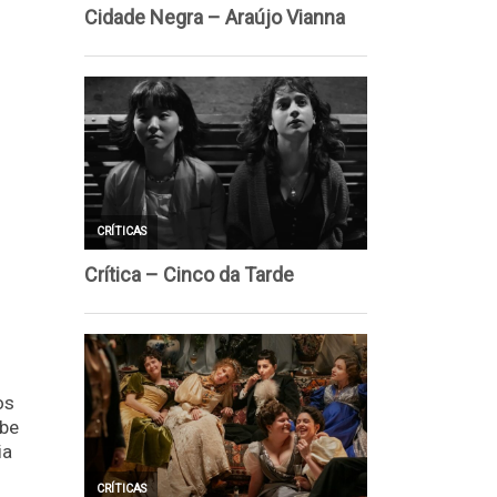
os
ibe
ia