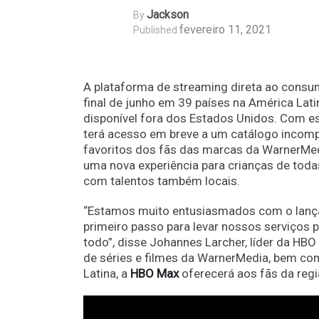
Jackson
By
fevereiro 11, 2021
Published
A plataforma de streaming direta ao cons
final de junho em 39 países na América Lati
disponível fora dos Estados Unidos. Com est
terá acesso em breve a um catálogo incomp
favoritos dos fãs das marcas da WarnerMedi
uma nova experiência para crianças de todas
com talentos também locais.
“Estamos muito entusiasmados com o lan
primeiro passo para levar nossos serviços
todo”, disse Johannes Larcher, líder da HB
de séries e filmes da WarnerMedia, bem co
Latina, a
HBO Max
oferecerá aos fãs da regi