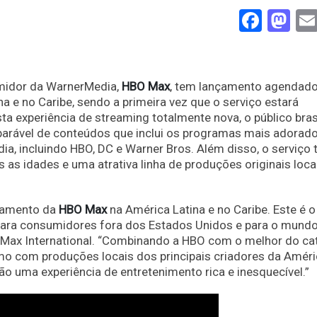
Face
Ma
umidor da WarnerMedia,
HBO Max
, tem lançamento agendado
na e no Caribe, sendo a primeira vez que o serviço estará
a experiência de streaming totalmente nova, o público bras
arável de conteúdos que inclui os programas mais adorado
a, incluindo HBO, DC e Warner Bros. Além disso, o serviço 
 as idades e uma atrativa linha de produções originais loca
çamento da
HBO Max
na América Latina e no Caribe. Este é o
 para consumidores fora dos Estados Unidos e para o mund
O Max International. “Combinando a HBO com o melhor do ca
mo com produções locais dos principais criadores da Amér
ão uma experiência de entretenimento rica e inesquecível.”