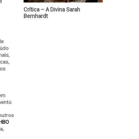
a
de
eúdo
nals,
cas,
los
 em
mento.
outros
HBO
a,