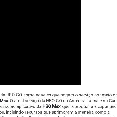
os da HBO GO como aqueles que pagam o serviço por meio d
Max.
O atual serviço da HBO GO na América Latina e no Car
esso ao aplicativo da
HBO Max
, que reproduzirá a experiênc
os, incluindo recursos que aprimoram a maneira como a