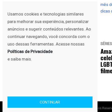
Usamos cookies e tecnologias similares
para melhorar sua experiência, personalizar
anúncios e sugerir conteúdos relevantes. Ao
continuar navegando, você concorda com o
uso dessas ferramentas. Acesse nossas
SÉRIES E TV
Streaming
SÉRIES
junho 25, 2020
Amazon Prime Video
Amaz
Políticas de Privacidade
celebra o mês do Orgulho
cele
e saiba mais.
LGBTQIA+ com dicas de
LGBT
Séries!
film
CONTINUAR
Copyright © No Set 2010 - 2025. Todos os direitos Reser