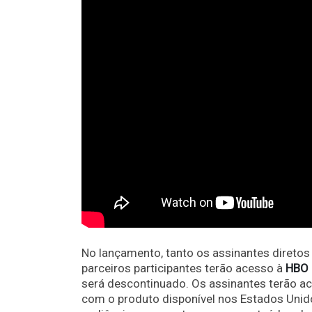
No lançamento, tanto os assinantes diret
parceiros participantes terão acesso à
HBO 
será descontinuado. Os assinantes terão ac
com o produto disponível nos Estados Unid