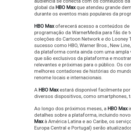
audiência se conecta com os conteúdos da 
global da
HBO Max
que atendeu grande dem
durante os eventos mais populares da pro
HBO Max
oferecerá acesso a conteúdos de 
programação da WarnerMedia para fãs de to
coleções do Cartoon Network e do Looney T
sucesso como HBO, Warner Bros., New Line, 
da plataforma conta ainda com uma ampla va
que são exclusivos da plataforma e mostrar
relevantes e próximas para o público. Os c
melhores contadores de histórias do mundo,
renome locais e internacionais.
A
HBO Max
estará disponível facilmente po
diversos dispositivos, como smartphones, 
Ao longo dos próximos meses, a
HBO Max
i
detalhes sobre a plataforma, incluindo no
Max
à América Latina e ao Caribe, os servi
Europa Central e Portugal) serão atualizado