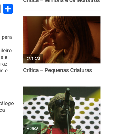
book
stodon
Email
Share
 para
ileiro
s e
traz
is e
o
tálogo
ica