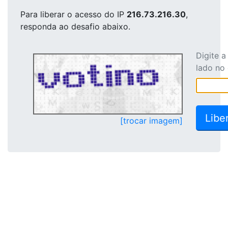
Para liberar o acesso
do IP
216.73.216.30
,
responda ao desafio abaixo.
Digite 
lado no
[trocar imagem]