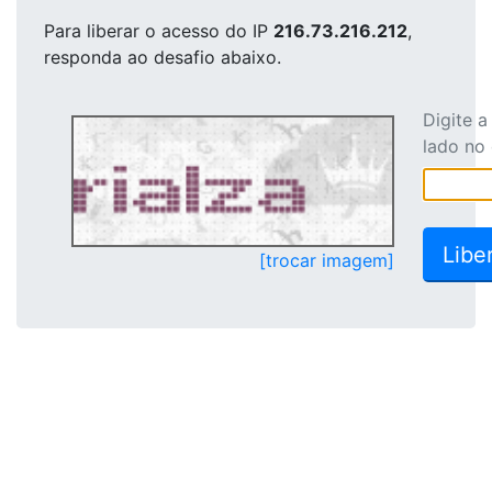
Para liberar o acesso
do IP
216.73.216.212
,
responda ao desafio abaixo.
Digite 
lado no
[trocar imagem]