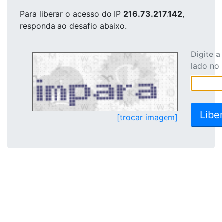
Para liberar o acesso
do IP
216.73.217.142
,
responda ao desafio abaixo.
Digite 
lado no
[trocar imagem]