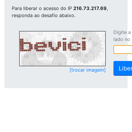
Para liberar o acesso
do IP
216.73.217.69
,
responda ao desafio abaixo.
Digite 
lado no
[trocar imagem]