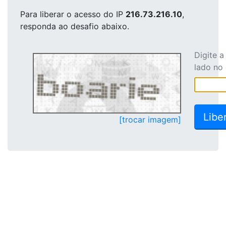
Para liberar o acesso
do IP
216.73.216.10
,
responda ao desafio abaixo.
Digite 
lado no
[trocar imagem]