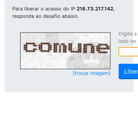
Para liberar o acesso
do IP
216.73.217.142
,
responda ao desafio abaixo.
Digite 
lado no
[trocar imagem]