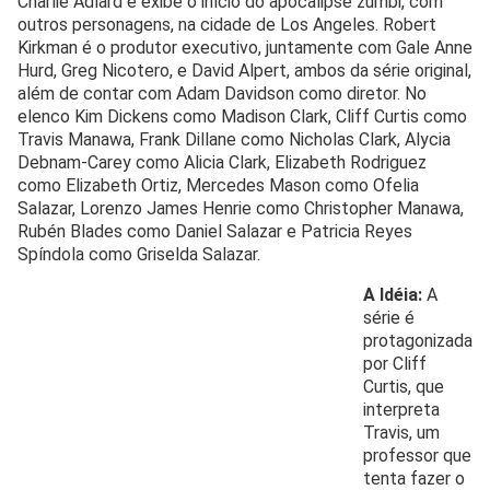
Charlie Adlard e exibe o início do apocalipse zumbi, com
outros personagens, na cidade de Los Angeles. Robert
Kirkman é o produtor executivo, juntamente com Gale Anne
Hurd, Greg Nicotero, e David Alpert, ambos da série original,
além de contar com Adam Davidson como diretor. No
elenco Kim Dickens como Madison Clark, Cliff Curtis como
Travis Manawa, Frank Dillane como Nicholas Clark, Alycia
Debnam-Carey como Alicia Clark, Elizabeth Rodriguez
como Elizabeth Ortiz, Mercedes Mason como Ofelia
Salazar, Lorenzo James Henrie como Christopher Manawa,
Rubén Blades como Daniel Salazar e Patricia Reyes
Spíndola como Griselda Salazar.
A Idéia:
A
série é
protagonizada
por Cliff
Curtis, que
interpreta
Travis, um
professor que
tenta fazer o