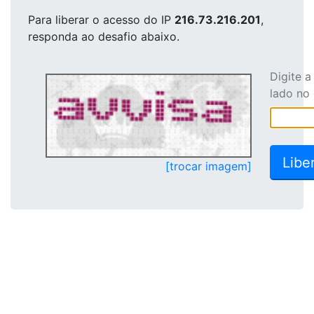
Para liberar o acesso
do IP
216.73.216.201
,
responda ao desafio abaixo.
Digite 
lado no
[trocar imagem]