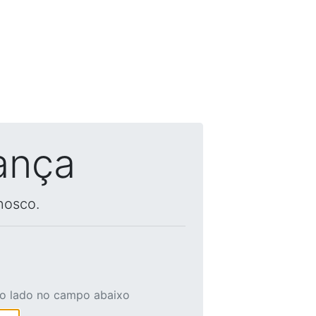
ança
nosco.
ao lado no campo abaixo