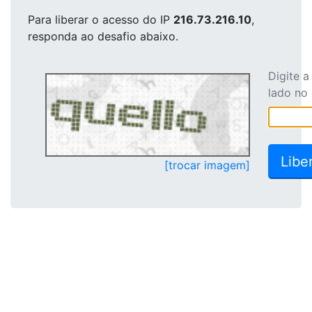
Para liberar o acesso
do IP
216.73.216.10
,
responda ao desafio abaixo.
Digite 
lado no
[trocar imagem]