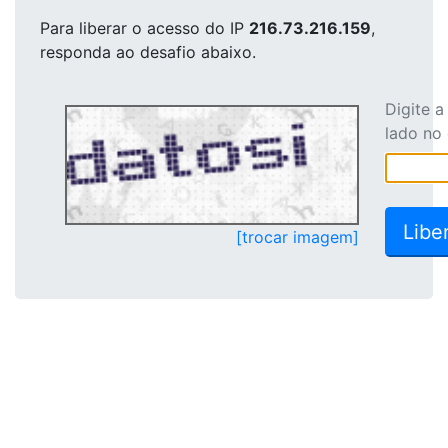
Para liberar o acesso
do IP
216.73.216.159
,
responda ao desafio abaixo.
Digite 
lado no
[trocar imagem]