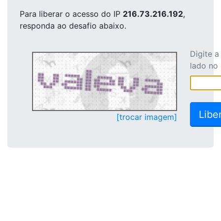
Para liberar o acesso
do IP
216.73.216.192
,
responda ao desafio abaixo.
Digite 
lado no
[trocar imagem]