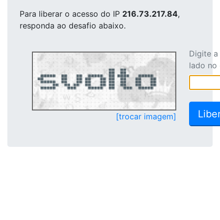
Para liberar o acesso
do IP
216.73.217.84
,
responda ao desafio abaixo.
Digite 
lado no
[trocar imagem]