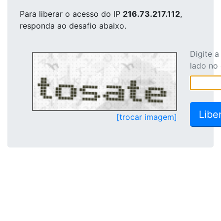
Para liberar o acesso
do IP
216.73.217.112
,
responda ao desafio abaixo.
Digite 
lado no
[trocar imagem]