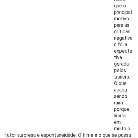
que o
principal
motivo
para as
críticas
negativa
s foi a
expecta
tiva
gerada
pelos
trailers.
O que
acaba
sendo
ruim
porque
limita
em
muito o
fator surpresa e espontaneidade. O filme é o que se passa