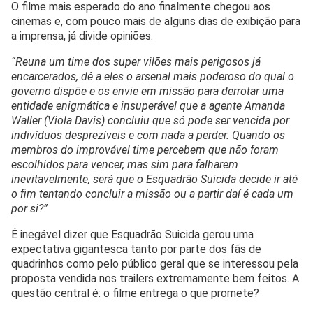
O filme mais esperado do ano finalmente chegou aos
cinemas e, com pouco mais de alguns dias de exibição para
a imprensa, já divide opiniões.
“Reuna um time dos super vilões mais perigosos já
encarcerados, dê a eles o arsenal mais poderoso do qual o
governo dispõe e os envie em missão para derrotar uma
entidade enigmática e insuperável que a agente Amanda
Waller (Viola Davis) concluiu que só pode ser vencida por
indivíduos desprezíveis e com nada a perder. Quando os
membros do improvável time percebem que não foram
escolhidos para vencer, mas sim para falharem
inevitavelmente, será que o Esquadrão Suicida decide ir até
o fim tentando concluir a missão ou a partir daí é cada um
por si?”
É inegável dizer que Esquadrão Suicida gerou uma
expectativa gigantesca tanto por parte dos fãs de
quadrinhos como pelo público geral que se interessou pela
proposta vendida nos trailers extremamente bem feitos. A
questão central é: o filme entrega o que promete?