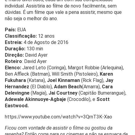
individual. Assistiria ao filme de novo facilmente, sem
dúvidas. É um filme que vale a pena assistir, mesmo que
não seja o melhor do ano.
País:
EUA
Classificação:
12 anos
Estreia:
4 de Agosto de 2016
Duração:
130 min
Direção:
David Ayer
Roteiro
: David Ayer
Elenco:
Jared Leto (Coringa), Margot Robbie (Arlequina),
Ben Affleck (Batman), Will Smith (Pistoleiro),
Karen
Fukuhara
(Katana),
Joel Kinnaman
(Rick Flag),
Jay
Hernandez
(El Diablo),
Adam Beach
(Amarra),
Cara
Delevingne
(Magia),
Jai Courtney
(Capitão Bumerangue),
Adewale Akinnuoye-Agbaje
(Crocodilo), e
Scott
Eastwood.
https://www.youtube.com/watch?v=3QrnT3K-Xao
Ficou com vontade de assistir o filme ou gostou da
resenha? Então corre para os cinemas e não se esqueça de