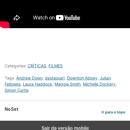
Categorias:
CRÍTICAS
,
FILMES
Tags:
Andrew Down
,
destaque1
,
Downton Abbey
,
Julian
Fellowes
,
Laura Haddock
,
Maggie Smith
,
Michelle Dockery
,
Simon Curtis
NoSet
Ir para o topo
Sair da versão mobile