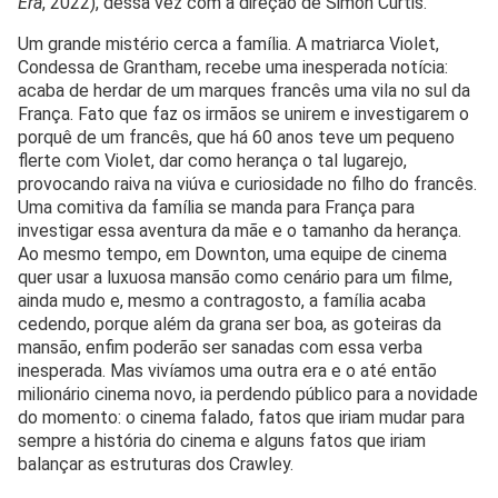
Era
, 2022), dessa vez com a direção de Simon Curtis.
Um grande mistério cerca a família. A matriarca Violet,
Condessa de Grantham, recebe uma inesperada notícia:
acaba de herdar de um marques francês uma vila no sul da
França. Fato que faz os irmãos se unirem e investigarem o
porquê de um francês, que há 60 anos teve um pequeno
flerte com Violet, dar como herança o tal lugarejo,
provocando raiva na viúva e curiosidade no filho do francês.
Uma comitiva da família se manda para França para
investigar essa aventura da mãe e o tamanho da herança.
Ao mesmo tempo, em Downton, uma equipe de cinema
quer usar a luxuosa mansão como cenário para um filme,
ainda mudo e, mesmo a contragosto, a família acaba
cedendo, porque além da grana ser boa, as goteiras da
mansão, enfim poderão ser sanadas com essa verba
inesperada. Mas vivíamos uma outra era e o até então
milionário cinema novo, ia perdendo público para a novidade
do momento: o cinema falado, fatos que iriam mudar para
sempre a história do cinema e alguns fatos que iriam
balançar as estruturas dos Crawley.