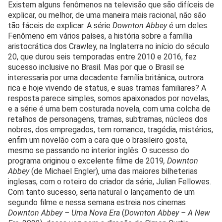
Existem alguns fenômenos na televisão que são difíceis de
explicar, ou melhor, de uma maneira mais racional, não são
tão fáceis de explicar. A série
Downton Abbey
é um deles.
Fenômeno em vários países, a história sobre a família
aristocrática dos Crawley, na Inglaterra no início do século
20, que durou seis temporadas entre 2010 e 2016, fez
sucesso inclusive no Brasil. Mas por que o Brasil se
interessaria por uma decadente família britânica, outrora
rica e hoje vivendo de status, e suas tramas familiares? A
resposta parece simples, somos apaixonados por novelas,
e a série é uma bem costurada novela, com uma colcha de
retalhos de personagens, tramas, subtramas, núcleos dos
nobres, dos empregados, tem romance, tragédia, mistérios,
enfim um novelão com a cara que o brasileiro gosta,
mesmo se passando no interior inglês. O sucesso do
programa originou o excelente filme de 2019
, Downton
Abbey
(de Michael Engler), uma das maiores bilheterias
inglesas, com o roteiro do criador da série, Julian Fellowes.
Com tanto sucesso, seria natural o lançamento de um
segundo filme e nessa semana estreia nos cinemas
Downton Abbey – Uma Nova Era
(
Downton Abbey – A New