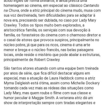
ácido inglês de forma brilhante, e ainda presta uma
homenagem ao cinema, em especial ao clássico
Cantando
na Chuva
, onde a atriz principal do cinema mudo, musa com
sua voz destreinada, tem dificuldades para se adaptar à
nova era, precisando ser dublada, no caso por Lady Mary
Crawley. Todos os tipos muito bem explorados, a
aristocrática família, os serviçais com sua devoção à
família, os forasteiros do cinema com o charmoso diretor e
o casal de atores que provoca suspiros, principalmente no
núcleo pobre, já que para os ricos, cinema é uma arte
menor e brega e o núcleo francês, nas belas paisagens
locais, onde reside o mistério que pode abalar a estruturas,
principalmente de Robert Crawley.
São tantos atores atuando com uma equipe bem treinada
por anos de série, que fica difícil destacar alguns em
especial, mas a atuação de Laura Haddock como a atriz
Myrna Dalgleish está ótima, assim como Michelle Dockery
tomando cada vez mais as rédeas das situações como
Lady Mary, mas quem rouba o filme com sua classe e
humor peculiar é Maggie Smith. A veterana atriz dá um
show de interpretação sempre com tiradas elegantes e