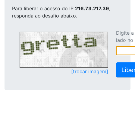
Para liberar o acesso
do IP
216.73.217.39
,
responda ao desafio abaixo.
Digite 
lado no
[trocar imagem]