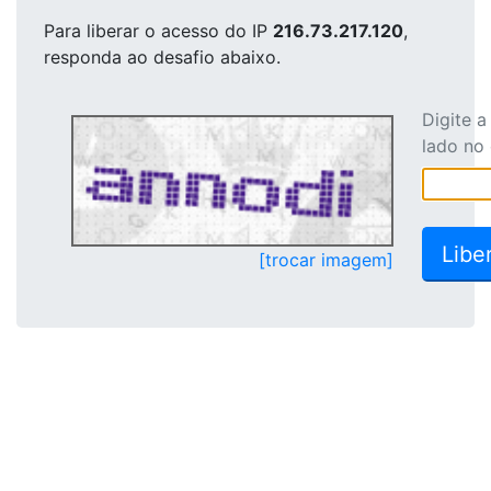
Para liberar o acesso
do IP
216.73.217.120
,
responda ao desafio abaixo.
Digite 
lado no
[trocar imagem]