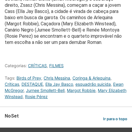
direito, Zsasz (Chris Messina), começam a caçar a jovem
Cass (Ella Jay Basco), a cidade é virada de cabeça para
baixo em busca da garota. Os caminhos de Arlequina
(Margot Robbie), Caçadora (Mary Elizabeth Winstead),
Canário Negro (Jurnee Smollett-Bell) e Renée Montoya
(Rosie Perez) se encontram e o quarteto improvável não
tem escolha a não ser um para derrubar Roman.
Categorias:
CRÍTICAS
,
FILMES
Tags:
Birds of Prey
,
Chris Messina
,
Coringa & Arlequina
,
Críticas
,
DESTAQUE
,
Ella Jay Basco
,
esquadrão suicida
,
Ewan
McGregor
,
Jurnee Smollett-Bell
,
Margot Robbie
,
Mary Elizabeth
Winstead
,
Rosie Pérez
NoSet
Ir para o topo