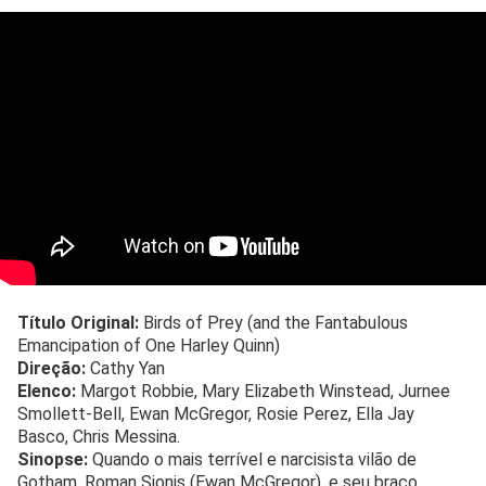
Título Original:
Birds of Prey (and the Fantabulous
Emancipation of One Harley Quinn)
Direção:
Cathy Yan
Elenco:
Margot Robbie, Mary Elizabeth Winstead, Jurnee
Smollett-Bell, Ewan McGregor, Rosie Perez, Ella Jay
Basco, Chris Messina.
Sinopse:
Quando o mais terrível e narcisista vilão de
Gotham, Roman Sionis (Ewan McGregor), e seu braço