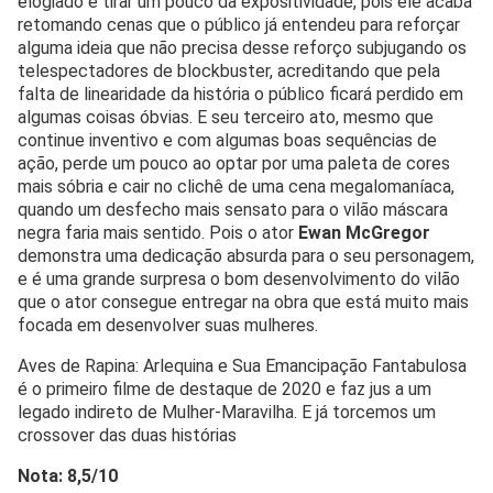
elogiado é tirar um pouco da expositividade, pois ele acaba
retomando cenas que o público já entendeu para reforçar
alguma ideia que não precisa desse reforço subjugando os
telespectadores de blockbuster, acreditando que pela
falta de linearidade da história o público ficará perdido em
algumas coisas óbvias. E seu terceiro ato, mesmo que
continue inventivo e com algumas boas sequências de
ação, perde um pouco ao optar por uma paleta de cores
mais sóbria e cair no clichê de uma cena megalomaníaca,
quando um desfecho mais sensato para o vilão máscara
negra faria mais sentido. Pois o ator
Ewan McGregor
demonstra uma dedicação absurda para o seu personagem,
e é uma grande surpresa o bom desenvolvimento do vilão
que o ator consegue entregar na obra que está muito mais
focada em desenvolver suas mulheres.
Aves de Rapina: Arlequina e Sua Emancipação Fantabulosa
é o primeiro filme de destaque de 2020 e faz jus a um
legado indireto de Mulher-Maravilha. E já torcemos um
crossover das duas histórias
Nota: 8,5/10