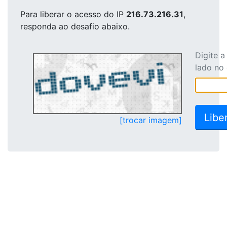
Para liberar o acesso
do IP
216.73.216.31
,
responda ao desafio abaixo.
Digite 
lado no
[trocar imagem]